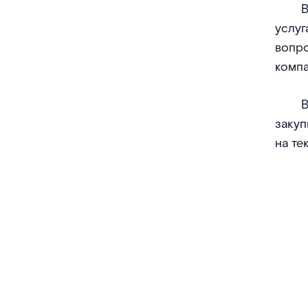
В
услу
вопр
комп
В
закуп
на те