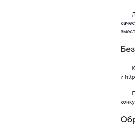
Д
качес
вмест
Без
К
и
http
П
конку
Обр