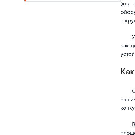
(как
обору
с кру
У
как ц
устой
Как
нашим
конку
В
площ